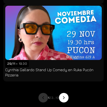
29/11
19:30
Cynthia Gallardo Stand Up Comedy en Ruka Pucón
Pizzeria
1
2
3
...
10